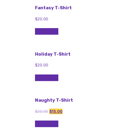
Fantasy T-Shirt
$
20.00
Add to cart
Holiday T-Shirt
$
20.00
Add to cart
Naughty T-Shirt
$
20.00
$
15.00
Add to cart