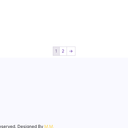
1
2
→
eserved. Designed By
Μ.Μ.