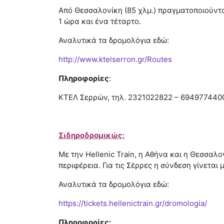
Από Θεσσαλονίκη (85 χλμ.) πραγματοποιούντα
1 ώρα και ένα τέταρτο.
Αναλυτικά τα δρομολόγια εδώ:
http://www.ktelserron.gr/Routes
Πληροφορίες
:
ΚΤΕΛ Σερρών, τηλ. 2321022822 – 694977440
Σιδηροδρομικώς:
Με την Hellenic Train, η Αθήνα και η Θεσσα
περιφέρεια. Για τις Σέρρες η σύνδεση γίνετα
Αναλυτικά τα δρομολόγια εδώ:
https://tickets.hellenictrain.gr/dromologia/
Πληροφορίες: