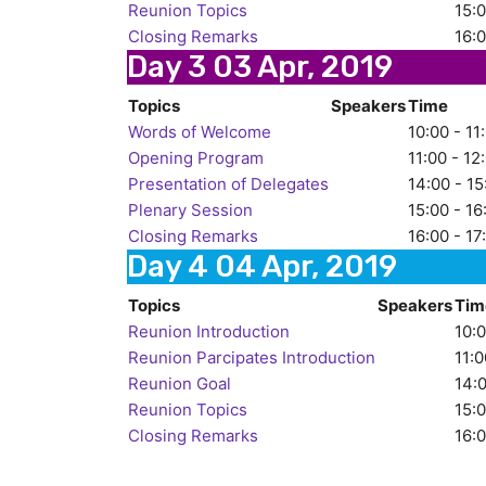
Reunion Topics
15:0
Closing Remarks
16:0
Day 3
03 Apr, 2019
Topics
Speakers
Time
Words of Welcome
10:00 - 11
Opening Program
11:00 - 12
Presentation of Delegates
14:00 - 15
Plenary Session
15:00 - 16
Closing Remarks
16:00 - 17
Day 4
04 Apr, 2019
Topics
Speakers
Tim
Reunion Introduction
10:0
Reunion Parcipates Introduction
11:0
Reunion Goal
14:0
Reunion Topics
15:0
Closing Remarks
16:0